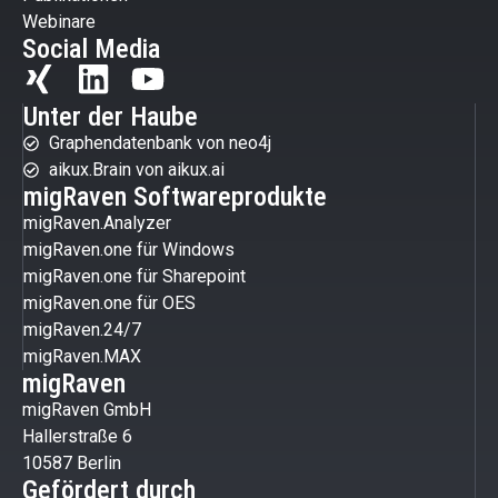
Webinare
Social Media
Unter der Haube
Graphendatenbank von neo4j
aikux.Brain von aikux.ai
migRaven Softwareprodukte
migRaven.Analyzer
migRaven.one für Windows
migRaven.one für Sharepoint
migRaven.one für OES
migRaven.24/7
migRaven.MAX
migRaven
migRaven GmbH
Hallerstraße 6
10587 Berlin
Gefördert durch