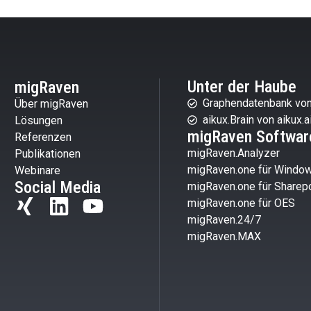
Unter der Haube
migRaven
Graphendatenbank von
Über migRaven
aikux.Brain von aikux.a
Lösungen
migRaven Softwar
Referenzen
migRaven.Analyzer
Publikationen
migRaven.one für Windo
Webinare
Social Media
migRaven.one für Sharepo
migRaven.one für OES
migRaven.24/7
migRaven.MAX