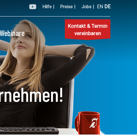
EN
DE
Hilfe |
Preise |
Jobs |
Kontakt & Termin
Webinare
vereinbaren
ernehmen!