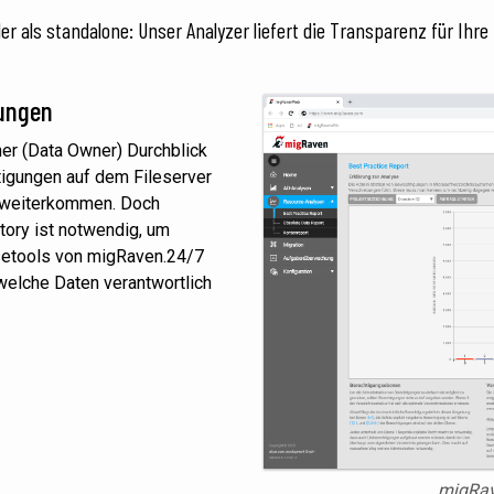
der als standalone: Unser Analyzer liefert die Transparenz für Ihr
dungen
her (Data Owner) Durchblick
tigungen auf dem Fileserver
t weiterkommen. Doch
tory ist notwendig, um
ysetools von migRaven.24/7
 welche Daten verantwortlich
migRav