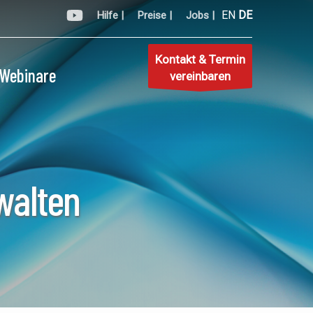
EN
DE
Hilfe |
Preise |
Jobs |
Kontakt & Termin
Webinare
vereinbaren
walten