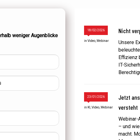
Nicht ve
18/02/2026
erhalb weniger Augenblicke
in
Video
,
Webinar
Unsere Ex
beleuchte
Effizienz
IT-Sicher
Berechtig
Jetzt ans
23/01/2026
versteht
in
KI
,
Video
,
Webinar
Webinar-A
– und wie
macht. Mo