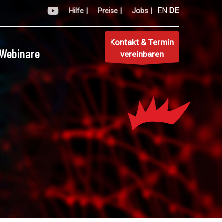
EN
DE
Hilfe |
Preise |
Jobs |
Kontakt & Termin
Webinare
vereinbaren
n