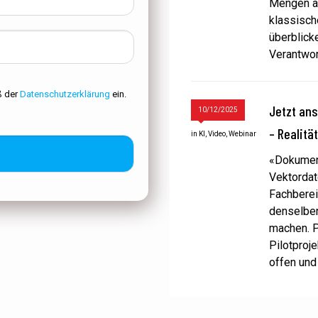
Mengen an
klassisch
überblick
Verantwort
ß der
Datenschutzerklärung
ein.
Jetzt an
10/12/2025
– Realitä
in
KI
,
Video
,
Webinar
«Dokument
Vektordat
Fachberei
denselben
machen. P
Pilotproj
offen und