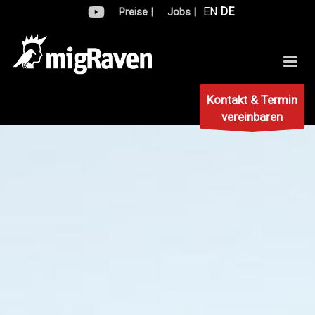
EN
DE
Preise |
Jobs |
Kontakt & Termin
vereinbaren