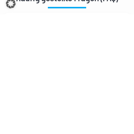
Was macht migRaven?
Welche Leistungen bietet migRaven an?
Welche Branchen bedient migRaven?
Was ist (ganzheitliches) Data-
Management?