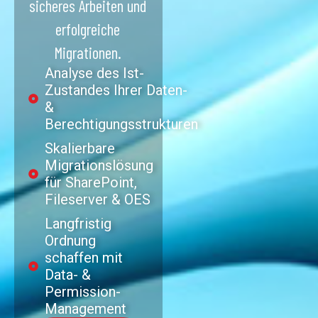
sicheres Arbeiten und
erfolgreiche
Migrationen.
Analyse des Ist-
Zustandes Ihrer Daten-
&
Berechtigungsstrukturen
Skalierbare
Migrationslösung
für SharePoint,
Fileserver & OES
Langfristig
Ordnung
schaffen mit
Data- &
Permission-
Management