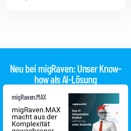
Neu bei migRaven: Unser Know-
how als AI-Lösung
migRaven.MAX
migRaven.MAX
macht aus der
Komplexität