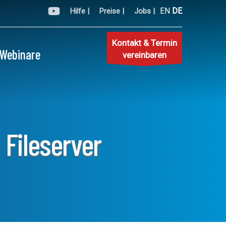
EN
DE
Hilfe |
Preise |
Jobs |
Kontakt & Termin
Webinare
vereinbaren
Fileserver