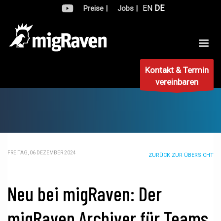
EN
DE
Preise |
Jobs |
Kontakt & Termin
vereinbaren
FREITAG, 06 DEZEMBER 2024
ZURÜCK ZUR ÜBERSICHT
Neu bei migRaven: Der
migRaven.Archiver für Teams