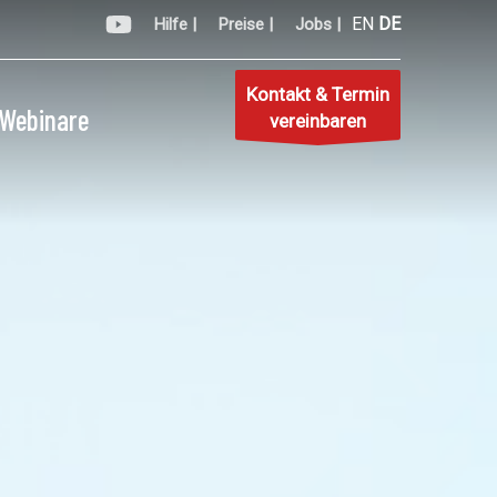
EN
DE
Hilfe |
Preise |
Jobs |
Kontakt & Termin
Webinare
vereinbaren