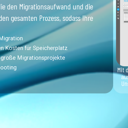
ie den Migrationsaufwand und die
 den gesamten Prozess, sodass Ihre
 Migration
en Kosten für Speicherplatz
r große Migrationsprojekte
hooting
Mit 
au
Un