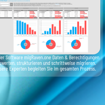
der Software migRaven.one Daten & Berechtigungen
swerten, strukturieren und schrittweise migrieren.
sere Experten begleiten Sie im gesamten Prozess.