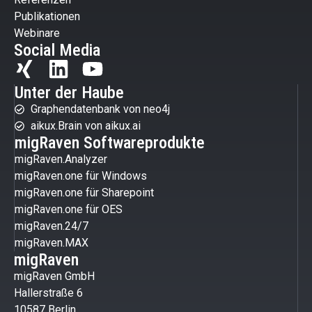
Publikationen
Webinare
Social Media
Unter der Haube
Graphendatenbank von neo4j
aikux.Brain von aikux.ai
migRaven Softwareprodukte
migRaven.Analyzer
migRaven.one für Windows
migRaven.one für Sharepoint
migRaven.one für OES
migRaven.24/7
migRaven.MAX
migRaven
migRaven GmbH
Hallerstraße 6
10587 Berlin