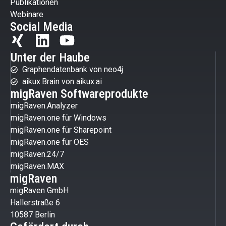
Publikationen
Webinare
Social Media
Unter der Haube
Graphendatenbank von neo4j
aikux.Brain von aikux.ai
migRaven Softwareprodukte
migRaven.Analyzer
migRaven.one für Windows
migRaven.one für Sharepoint
migRaven.one für OES
migRaven.24/7
migRaven.MAX
migRaven
migRaven GmbH
Hallerstraße 6
10587 Berlin