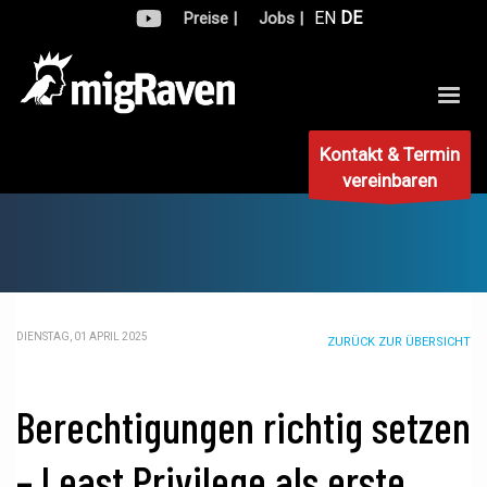
EN
DE
Preise |
Jobs |
Kontakt & Termin
vereinbaren
DIENSTAG, 01 APRIL 2025
ZURÜCK ZUR ÜBERSICHT
Berechtigungen richtig setzen
– Least Privilege als erste