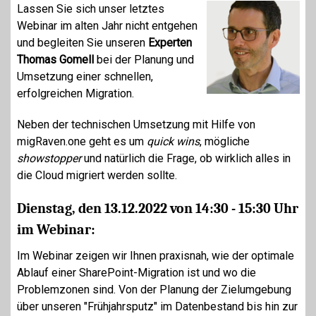
L
assen Sie sich unser letztes
Webinar im alten Jahr nicht entgehen
und begleiten Sie unseren
Experten
Thomas Gomell
bei der Planung und
Umsetzung einer schnellen,
erfolgreichen Migration.
Neben der technischen Umsetzung mit Hilfe von
migRaven.one g
eht es um
q
uick wins
, mögliche
showstopper
und natürlich die Frage, ob wirklich alles in
die Cloud migriert werden sollte.
Dienstag, den 13.12.2022 von 14:30 - 15:30 Uhr
im Webinar:
Im Webinar zeigen wir Ihnen praxisnah, wie der optimale
Ablauf einer SharePoint-Migration ist und wo die
Problemzonen sind. Von der Planung der Zielumgebung
über unseren "Frühjahrsputz" im Datenbestand bis hin zur