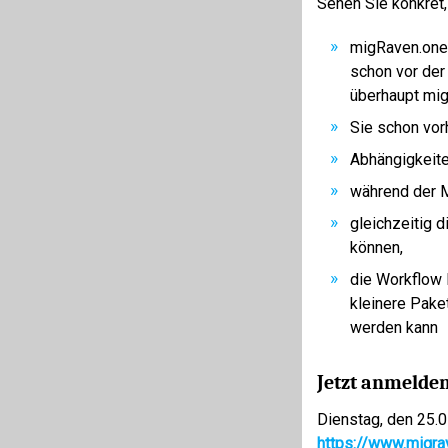
Sehen Sie konkret,
migRaven.one 
schon vor der
überhaupt mig
Sie schon vor
Abhängigkeite
während der M
gleichzeitig 
können,
die Workflow E
kleinere Pake
werden kann
Jetzt anmelden
Dienstag, den 25.0
https://www.migr