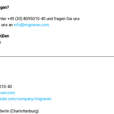
agen?
unter +49 (30) 8095010-40 und fragen Sie uns
e uns an
info@migraven.com
.
rüßen
m
5010-40
aven.com
kedin.com/company/migraven
erlin (Charlottenburg)