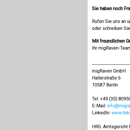
Sie haben noch Fr
Rufen Sie uns an 
oder schreiben Si
Mit freundlichen G
Ihr migRaven-Tea
migRaven GmbH
Hallerstraße 6
10587 Berlin
Tel: +49 (30) 809
E-Mail:
info@migr
LinkedIn:
www.lin
HRG: Amtsgericht B