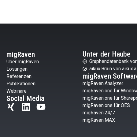
Unter der Haube
migRaven
Graphendatenbank von
Über migRaven
aikux.Brain von aikux.a
Lösungen
migRaven Softwar
Referenzen
migRaven.Analyzer
Publikationen
migRaven.one für Windo
Webinare
Social Media
migRaven.one für Sharepo
migRaven.one für OES
migRaven.24/7
migRaven.MAX