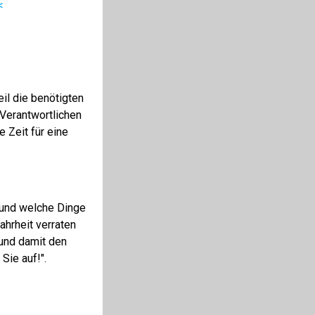
<
il die benötigten
 Verantwortlichen
e Zeit für eine
t und welche Dinge
ahrheit verraten
 und damit den
Sie auf!".