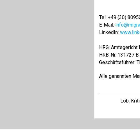
Tel: +49 (30) 809
E-Mail:
info@migr
LinkedIn:
www.lin
HRG: Amtsgericht B
HRB-Nr. 131727 B
Geschäftsführer: 
Alle genannten Mar
Lob, Kri