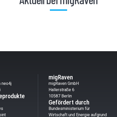
migRaven
 neo4j
migRaven GmbH
i
Hallerstraße 6
eprodukte
10587 Berlin
Gefördert durch
ws
Bundesministerium für
int
Wirtschaft und Energie aufgrund