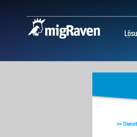
Lös
>> Dienst