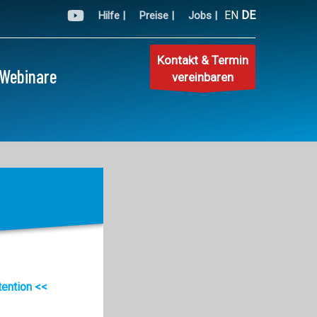
EN
DE
Hilfe |
Preise |
Jobs |
Kontakt & Termin
Webinare
vereinbaren
tention <<