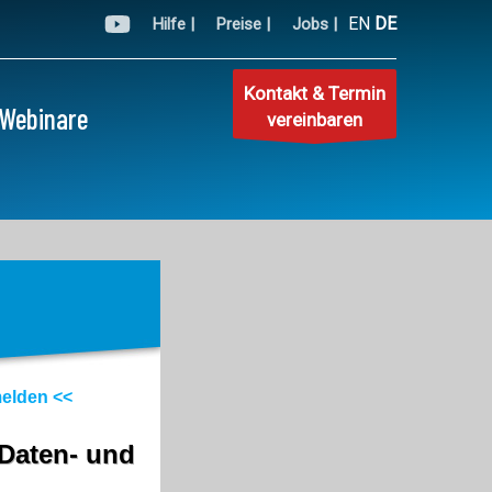
EN
DE
Hilfe |
Preise |
Jobs |
Kontakt & Termin
Webinare
vereinbaren
melden <<
 Daten- und