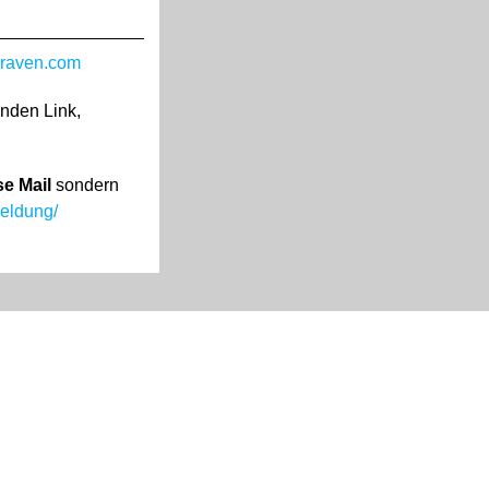
raven.com
enden Link,
se Mail
sondern
eldung/