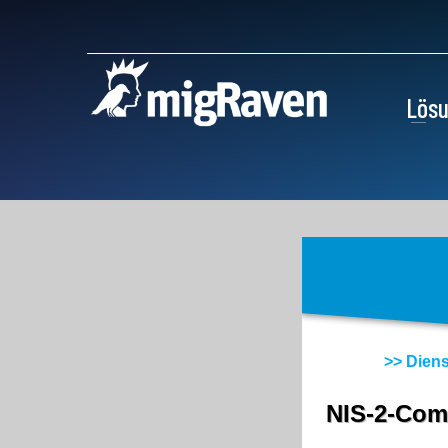
Lös
>> Diens
NIS-2-Comp