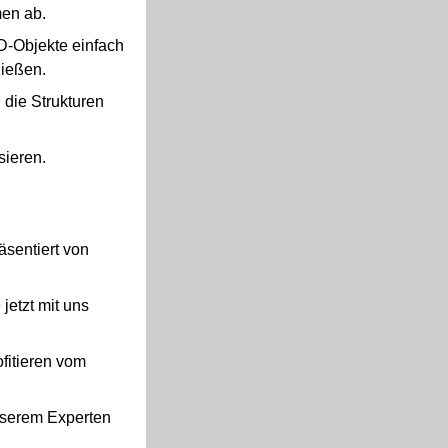
men ab.
D-Objekte einfach
ließen.
 die Strukturen
sieren.
sentiert von
jetzt mit uns
fitieren vom
unserem Experten