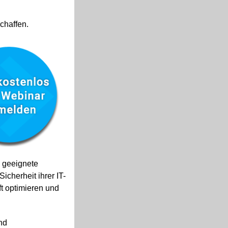
chaffen.
 geeignete
icherheit ihrer IT-
ft optimieren und
nd