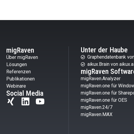
Unter der Haube
migRaven
Graphendatenbank von
Über migRaven
aikux.Brain von aikux.a
Lösungen
migRaven Softwar
Referenzen
migRaven.Analyzer
Publikationen
migRaven.one für Windo
Webinare
Social Media
migRaven.one für Sharepo
migRaven.one für OES
migRaven.24/7
migRaven.MAX