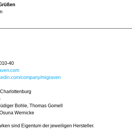
 Grüßen
m
5010-40
aven.com
kedin.com/company/migraven
Charlottenburg
B
Rüdiger Bohle, Thomas Gomell
s Osuna Wernicke
ken sind Eigentum der jeweiligen Hersteller.