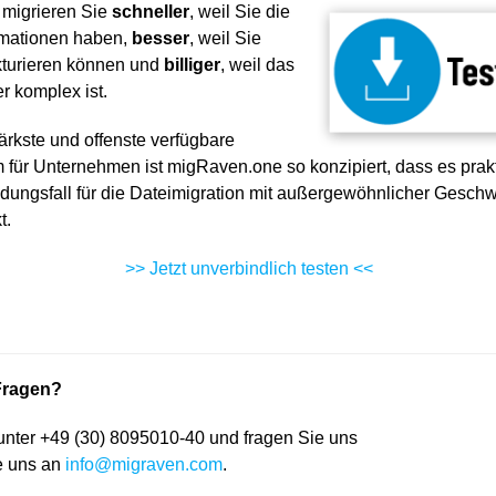
 migrieren Sie
schneller
, weil Sie die
rmationen haben,
besser
, weil Sie
ukturieren können und
billiger
, weil das
er komplex ist.
tärkste und offenste verfügbare
m für Unternehmen ist migRaven.one so konzipiert, dass es prak
ngsfall für die Dateimigration mit außergewöhnlicher Geschw
t.
>> Jetzt unverbindlich testen <<
Fragen?
unter +49 (30) 8095010-40 und fragen Sie uns
e uns an
info@migraven.com
.