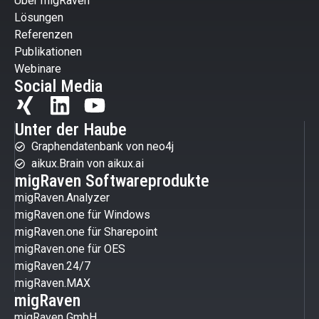
Über migRaven
Lösungen
Referenzen
Publikationen
Webinare
Social Media
Unter der Haube
Graphendatenbank von neo4j
aikux.Brain von aikux.ai
migRaven Softwareprodukte
migRaven.Analyzer
migRaven.one für Windows
migRaven.one für Sharepoint
migRaven.one für OES
migRaven.24/7
migRaven.MAX
migRaven
migRaven GmbH