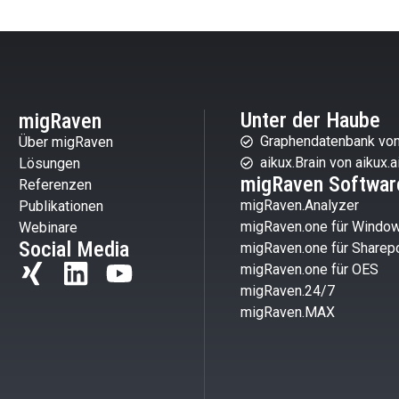
Unter der Haube
migRaven
Graphendatenbank von
Über migRaven
aikux.Brain von aikux.a
Lösungen
migRaven Softwar
Referenzen
migRaven.Analyzer
Publikationen
migRaven.one für Windo
Webinare
Social Media
migRaven.one für Sharepo
migRaven.one für OES
migRaven.24/7
migRaven.MAX