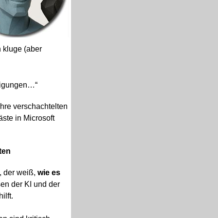
 kluge (aber
htigungen…“
 Ihre verschachtelten
te in Microsoft
ten
, der weiß,
wie es
en der KI und der
ilft.