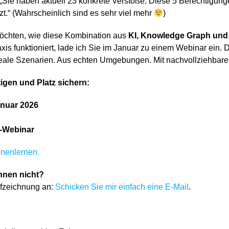
„Sie haben aktuell 23 konkrete Verstöße. Diese 5 Berechtigunge
tzt.“ (Wahrscheinlich sind es sehr viel mehr
)
chten, wie diese Kombination aus
KI, Knowledge Graph und
xis funktioniert, lade ich Sie im Januar zu einem Webinar ein. D
reale Szenarien. Aus echten Umgebungen. Mit nachvollziehbar
tigen und Platz sichern:
anuar 2026
e-Webinar
nnenlernen.
hnen nicht?
ufzeichnung an:
Schicken Sie mir einfach eine E-Mail
.