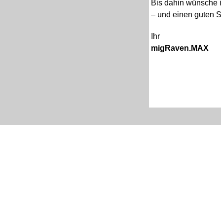
Bis dahin wünsche i
– und einen guten St
Ihr
migRaven.MAX