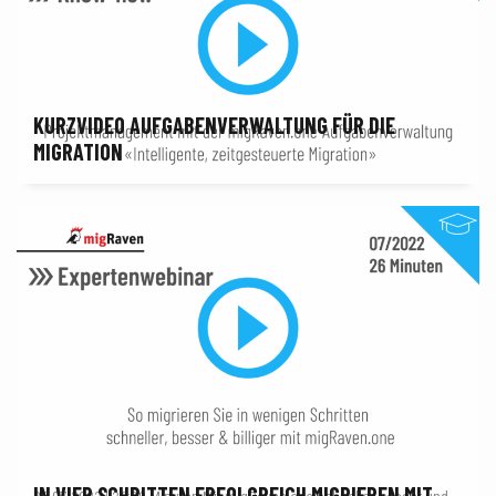
KURZVIDEO AUFGABENVERWALTUNG FÜR DIE
MIGRATION
IN VIER SCHRITTEN ERFOLGREICH MIGRIEREN MIT