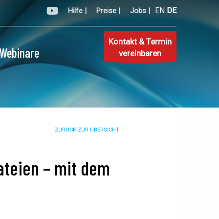
EN
DE
Hilfe |
Preise |
Jobs |
Kontakt & Termin
Webinare
vereinbaren
ZURÜCK ZUR ÜBERSICHT
ateien – mit dem