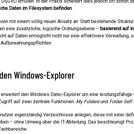
SGVO erfüllen. In der Praxis scheitert dies jedoch oft schon dar
sche Daten im Filesystem befinden
.
aven mit einem völlig neuen Ansatz an: Statt bestehende Strukt
en eine zusätzliche, logische Ordnungsebene –
basierend auf in
cht auf Daten ermöglicht nicht nur eine effektivere Verwaltung, 
 Aufbewahrungspflichten.
n den Windows-Explorer
erweitert den Windows Datei-Explorer um eine leistungsfähige 
ugriff auf zwei zentrale Funktionen:
My Folders
und
Folder Self 
utzer eigenständig Verzeichnisse anlegen, diese mit einer defi
en – ohne Umweg über die IT-Abteilung. Das beschleunigt Proz
Fachbereiche.