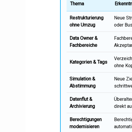
Thema
Erkenntn
Restrukturierung
Neue Str
ohne Umzug
oder Bus
Data Owner &
Fachbere
Fachbereiche
Akzepta
Verzeich
Kategorien & Tags
ohne Kop
Simulation &
Neue Zie
Abstimmung
schrittw
Datenflut &
Überalte
Archivierung
direkt a
Berechtigungen
Berechti
modernisieren
automati