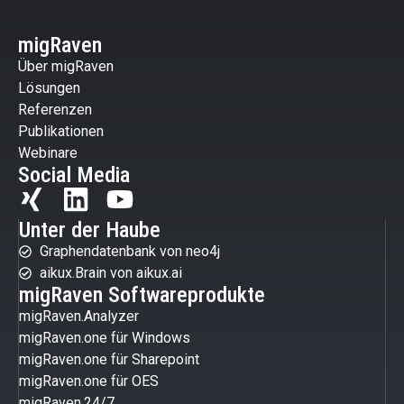
migRaven
Über migRaven
Lösungen
Referenzen
Publikationen
Webinare
Social Media
Unter der Haube
Graphendatenbank von neo4j
aikux.Brain von aikux.ai
migRaven Softwareprodukte
migRaven.Analyzer
migRaven.one für Windows
migRaven.one für Sharepoint
migRaven.one für OES
migRaven.24/7