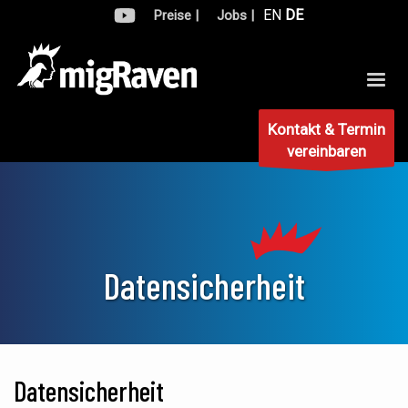
EN
DE
Preise |
Jobs |
Kontakt & Termin
vereinbaren
Datensicherheit
Datensicherheit