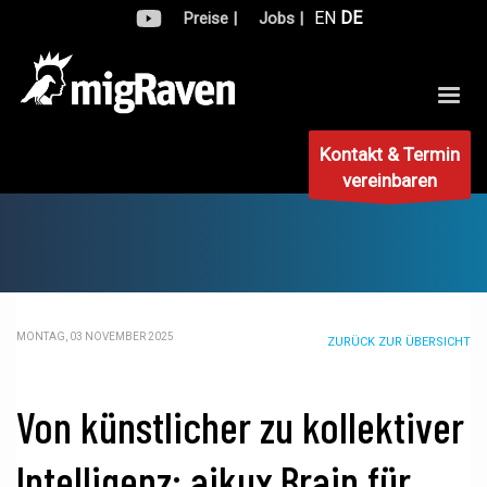
EN
DE
Preise |
Jobs |
Kontakt & Termin
vereinbaren
MONTAG, 03 NOVEMBER 2025
ZURÜCK ZUR ÜBERSICHT
Von künstlicher zu kollektiver
Intelligenz: aikux.Brain für