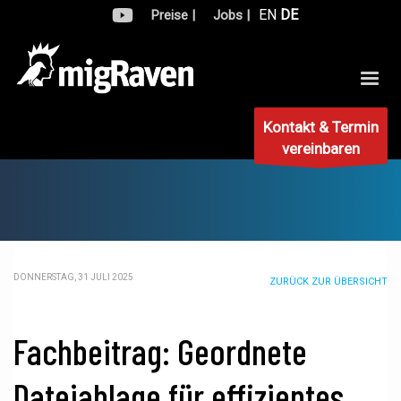
EN
DE
Preise |
Jobs |
Kontakt & Termin
vereinbaren
DONNERSTAG, 31 JULI 2025
ZURÜCK ZUR ÜBERSICHT
Fachbeitrag: Geordnete
Dateiablage für effizientes