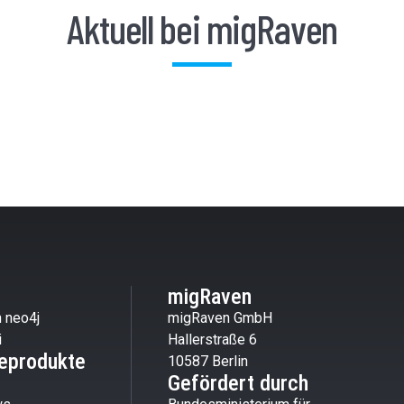
Aktuell bei migRaven
migRaven
 neo4j
migRaven GmbH
i
Hallerstraße 6
eprodukte
10587 Berlin
Gefördert durch