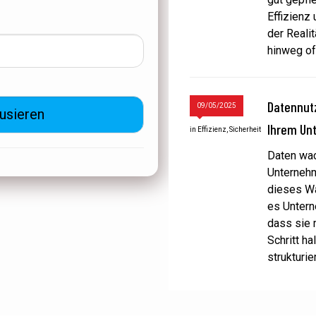
Effizienz
der Reali
hinweg of
Datennutz
09/05/2025
Ihrem Un
in
Effizienz
,
Sicherheit
Daten wac
Unternehm
dieses W
es Unterne
dass sie 
Schritt ha
strukturi