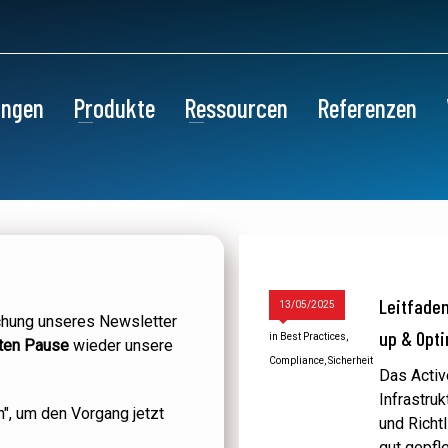
ungen
Produkte
Ressourcen
Referenzen
Leitfaden
13/05/2025
echung unseres Newsletter
up & Opt
in
Best Practices
,
ten Pause
wieder unsere
Compliance
,
Sicherheit
Das Active
Infrastruk
n", um den Vorgang jetzt
und Richt
gut gepfl