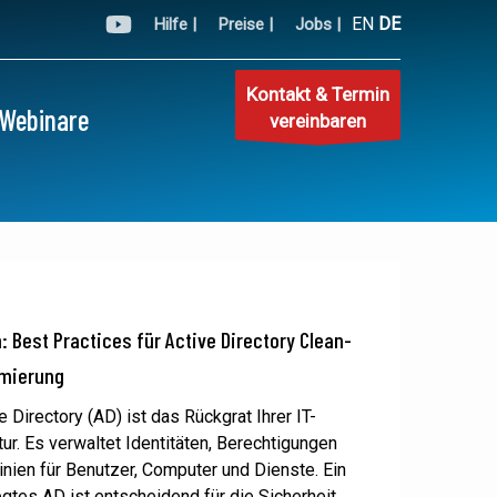
EN
DE
Hilfe |
Preise |
Jobs |
Kontakt & Termin
Webinare
vereinbaren
: Best Practices für Active Directory Clean-
imierung
 Directory (AD) ist das Rückgrat Ihrer IT-
tur. Es verwaltet Identitäten, Berechtigungen
linien für Benutzer, Computer und Dienste. Ein
egtes AD ist entscheidend für die Sicherheit,