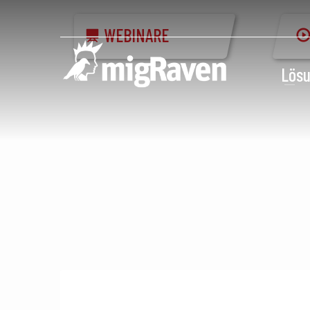
WEBINARE
Lös