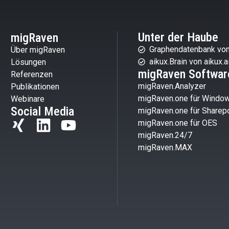
Unter der Haube
migRaven
Graphendatenbank von
Über migRaven
aikux.Brain von aikux.a
Lösungen
migRaven Softwar
Referenzen
migRaven.Analyzer
Publikationen
migRaven.one für Windo
Webinare
Social Media
migRaven.one für Sharepo
migRaven.one für OES
migRaven.24/7
migRaven.MAX