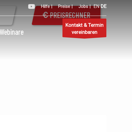
EN
DE
Hilfe |
Preise |
Jobs |
PREISRECHNER
Kontakt & Termin
Webinare
vereinbaren