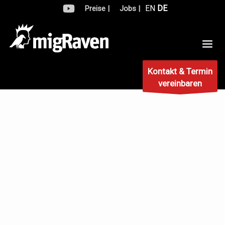
EN
DE
Preise |
Jobs |
Kontakt & Termin
vereinbaren