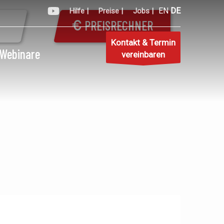
EN
DE
Hilfe |
Preise |
Jobs |
PREISRECHNER
Kontakt & Termin
Webinare
vereinbaren