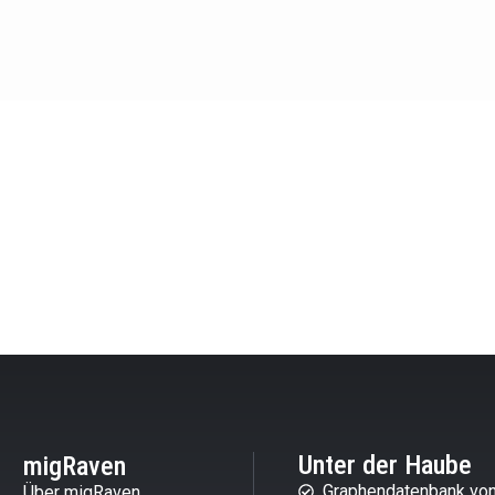
Unter der Haube
migRaven
Graphendatenbank von
Über migRaven