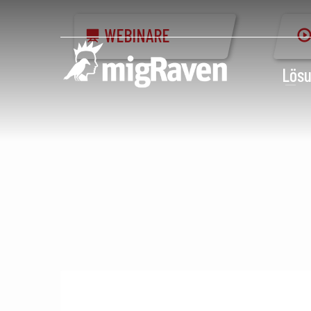
WEBINARE
Lös