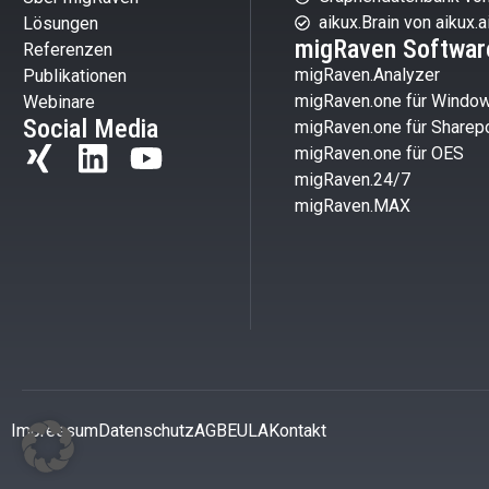
aikux.Brain von aikux.a
Lösungen
migRaven Softwar
Referenzen
migRaven.Analyzer
Publikationen
migRaven.one für Windo
Webinare
Social Media
migRaven.one für Sharepo
migRaven.one für OES
migRaven.24/7
migRaven.MAX
Impressum
Datenschutz
AGB
EULA
Kontakt