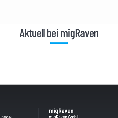
Aktuell bei migRaven
migRaven
 neo4j
migRaven GmbH