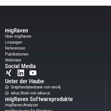
migRaven
Über migRaven
Lösungen
Referenzen
Publikationen
Webinare
Social Media
Unter der Haube
Graphendatenbank von neo4j
aikux.Brain von aikux.ai
migRaven Softwareprodukte
migRaven.Analyzer
migRaven.one für Windows