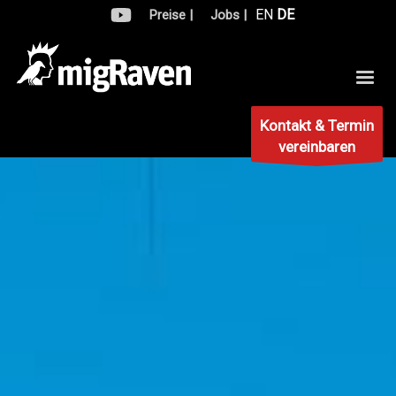
EN
DE
Preise |
Jobs |
Kontakt & Termin
vereinbaren