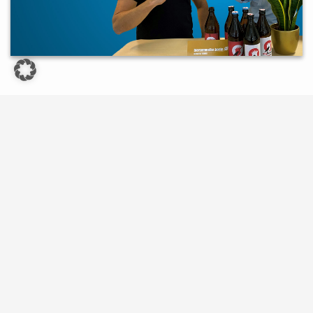
Episode 01 - Forschung und Fileserver
Karsten Morschett bringt zum Thema "Forschung und
Fileserver" das passende Bier mit und fragt Thomas
Gomell, warum einem das Chaos auf dem Fileserver nicht
"wurscht" sein sollte und wie man Usern die Angst nehmen
kann, sich von gewohnten Ordnerstrukturen und unnötigen
Dateien zu trennen.
Passend dazu lernen Sie in unserer ersten Folge unter
anderem das laufende Forschungsprojekt "Dare2Del" der