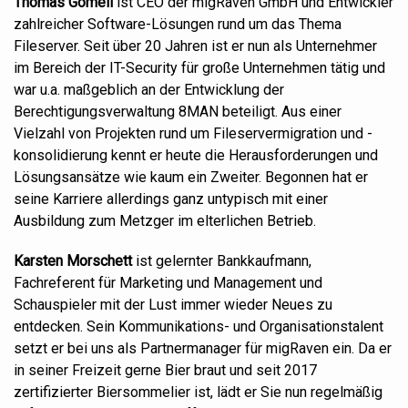
Thomas
Gomell
ist CEO der migRaven GmbH und Entwickler
zahlreicher Software-Lösungen rund um das Thema
Fileserver.
Seit über 20 Jahren ist er nun als Unternehmer
im Bereich der IT-Security für große Unternehmen tätig und
war u.a. maßgeblich an der Entwicklung der
Berechtigungsverwaltung 8MAN beteiligt. Aus einer
Vielzahl von Projekten rund um Fileserver
migration
und
-
k
onsolidierung
kennt er
heute
die Herausforderungen und
Lösungsansätze wie kaum ein
Z
weiter.
Begonnen hat er
seine Karriere allerdings ganz untypisch
mit einer
Ausbildung zum
Metzger
im elterlichen Betrieb
.
Karsten Morschett
ist gelernter Bankkaufmann,
Fachreferent für Marketing und Management und
Schauspieler mit der Lust immer wieder Neues zu
entdecken. Sein Kommunikations- und Organisationstalent
setzt er bei uns als Partnermanager für migRaven ein. Da er
in seiner Freizeit gerne Bier braut und seit 2017
zertifizierter Biersommelier ist, lädt er Sie nun regelmäßig