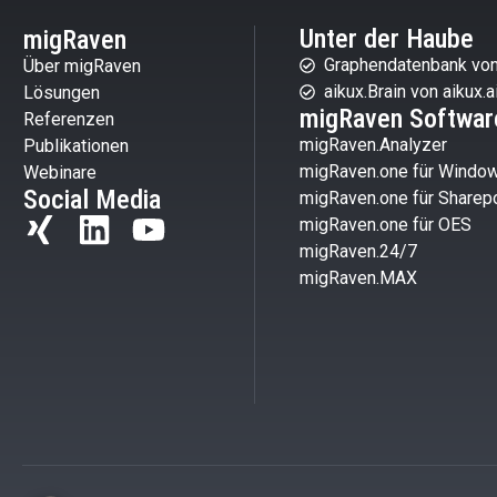
Unter der Haube
migRaven
Graphendatenbank von
Über migRaven
aikux.Brain von aikux.a
Lösungen
migRaven Softwar
Referenzen
migRaven.Analyzer
Publikationen
migRaven.one für Windo
Webinare
Social Media
migRaven.one für Sharepo
migRaven.one für OES
migRaven.24/7
migRaven.MAX