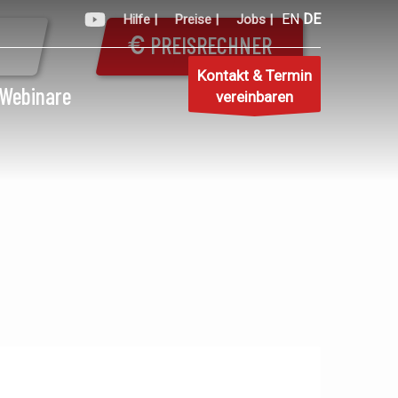
EN
DE
Hilfe |
Preise |
Jobs |
PREISRECHNER
Kontakt & Termin
Webinare
vereinbaren