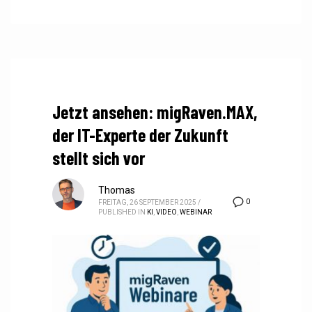
Jetzt ansehen: migRaven.MAX,
der IT-Experte der Zukunft
stellt sich vor
Thomas
0
FREITAG, 26 SEPTEMBER 2025
/
PUBLISHED IN
KI
,
VIDEO
,
WEBINAR