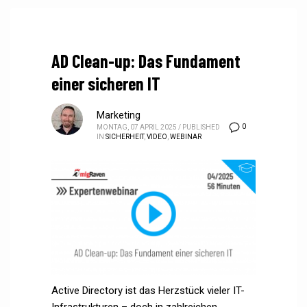
AD Clean-up: Das Fundament
einer sicheren IT
Marketing
0
MONTAG, 07 APRIL 2025
/
PUBLISHED
IN
SICHERHEIT
,
VIDEO
,
WEBINAR
Active Directory ist das Herzstück vieler IT-
Infrastrukturen – doch in zahlreichen