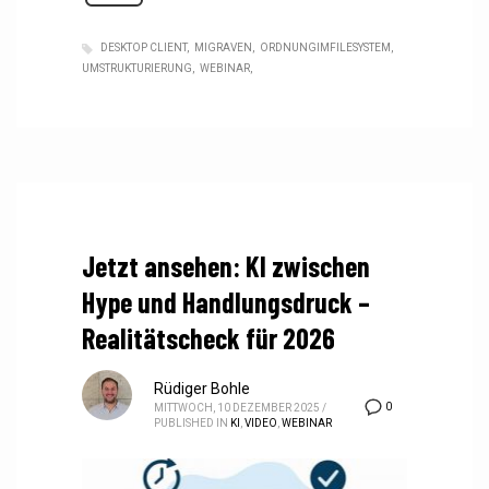
DESKTOP CLIENT
MIGRAVEN
ORDNUNGIMFILESYSTEM
UMSTRUKTURIERUNG
WEBINAR
Jetzt ansehen: KI zwischen
Hype und Handlungsdruck –
Realitätscheck für 2026
Rüdiger Bohle
0
MITTWOCH, 10 DEZEMBER 2025
/
PUBLISHED IN
KI
,
VIDEO
,
WEBINAR