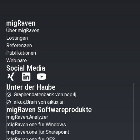
migRaven
Über migRaven
Lösungen
Referenzen
Publikationen
Webinare
Social Media
Unter der Haube
Graphendatenbank von neo4j
aikux.Brain von aikux.ai
migRaven Softwareprodukte
migRaven.Analyzer
migRaven.one für Windows
migRaven.one für Sharepoint
migRaven.one für OES