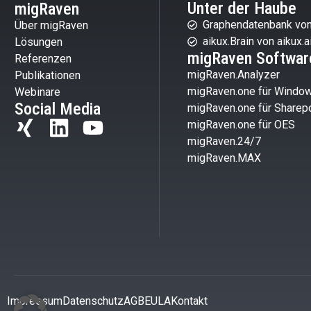
Unter der Haube
migRaven
Graphendatenbank von
Über migRaven
aikux.Brain von aikux.a
Lösungen
migRaven Softwar
Referenzen
migRaven.Analyzer
Publikationen
migRaven.one für Windo
Webinare
Social Media
migRaven.one für Sharepo
migRaven.one für OES
migRaven.24/7
migRaven.MAX
Impressum
Datenschutz
AGB
EULA
Kontakt