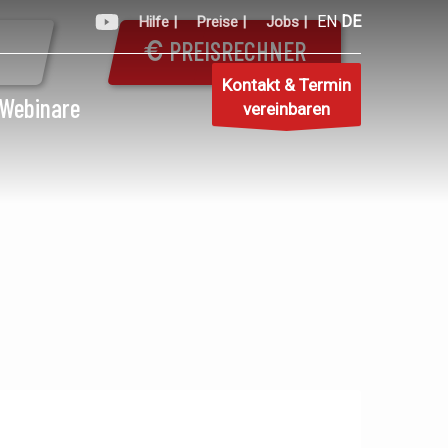
EN
DE
Hilfe |
Preise |
Jobs |
PREISRECHNER
Kontakt & Termin
Webinare
vereinbaren