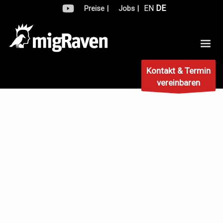
EN
DE
Preise |
Jobs |
Kontakt & Termin
vereinbaren