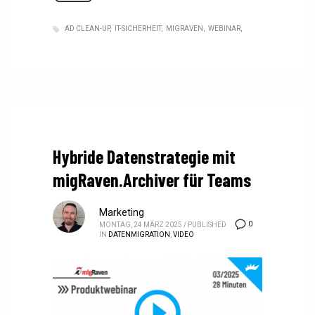
AD CLEAN-UP
IT-SICHERHEIT
MIGRAVEN
WEBINAR
Hybride Datenstrategie mit
migRaven.Archiver für Teams
Marketing
0
MONTAG, 24 MÄRZ 2025
/
PUBLISHED
IN
DATENMIGRATION
,
VIDEO