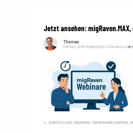
Jetzt ansehen: migRaven.MAX, d
Thomas
FREITAG, 26 SEPTEMBER 2025
/
PUBLISHED IN
KI
,
DESKTOP CLIENT
MIGRAVEN
ORDNUNGIMFILESYSTEM
U