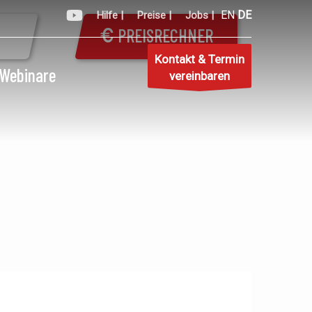
EN
DE
Hilfe |
Preise |
Jobs |
PREISRECHNER
Kontakt & Termin
Webinare
vereinbaren