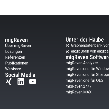
Unter der Haube
migRaven
Graphendatenbank von
Über migRaven
aikux.Brain von aikux.a
Lösungen
migRaven Softwar
Referenzen
migRaven.Analyzer
Publikationen
migRaven.one für Windo
Webinare
Social Media
migRaven.one für Sharepo
migRaven.one für OES
migRaven.24/7
migRaven.MAX