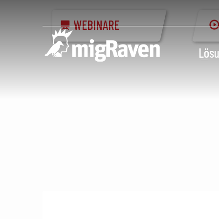
WEBINARE
Lös