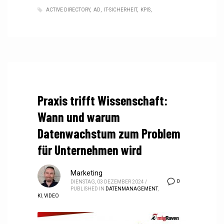
ACTIVE DIRECTORY
AD
IT-SICHERHEIT
KPIS
Praxis trifft Wissenschaft:
Wann und warum
Datenwachstum zum Problem
für Unternehmen wird
Marketing
0
DIENSTAG, 03 DEZEMBER 2024
/
PUBLISHED IN
DATENMANAGEMENT
,
KI
,
VIDEO